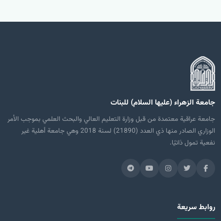
جامعة الزهراء (عليها السلام) للبنات
جامعة عراقية معتمدة من قبل وزارة التعليم العالي والبحث العلمي بموجب الأمر
الوزاري الصادر منها ذي العدد (21890) لسنة 2018 وهي جامعة أهلية غير
نفعية تمول ذاتيًا.
روابط سريعة