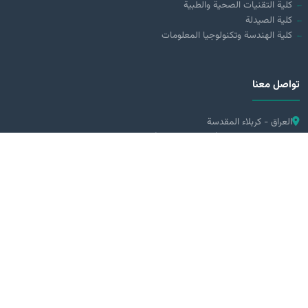
كلية التقنيات الصحية والطبية
كلية الصيدلة
كلية الهندسة وتكنولوجيا المعلومات
تواصل معنا
العراق - كربلاء المقدسة
طريق كربلاء - بغداد ( مقابل عمود 70)
0780 311 0113
0776 131 1011
info@alzahraa.edu.iq
تحميل من
Google Play
2026 جامعة الزهراء (عليها السلام) للبنات © جميع الحقوق محفوظة