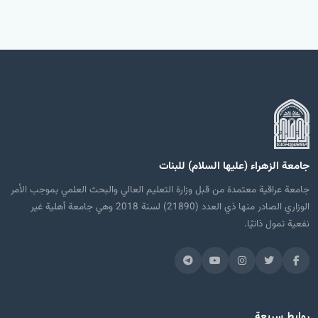
جامعة الزهراء (عليها السلام) للبنات
جامعة عراقية معتمدة من قبل وزارة التعليم العالي والبحث العلمي بموجب الأمر
الوزاري الصادر منها ذي العدد (21890) لسنة 2018 وهي جامعة أهلية غير
نفعية تمول ذاتيًا.
روابط سريعة