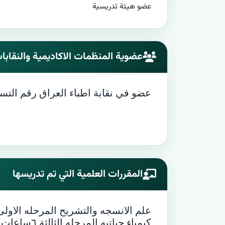
عضو هيئة تدريسية
عضوية المنظمات الاكاديمية والنقابا
عضو في نقابة اطباء العراق رقم التسجيل 56070 في 20-6
المقررات العلمية التي تم تدريسها
علم الانسجه والتشريح المرحله الاولى ٦ ساعات ( كورس او
كيمياء حياتيه المرحله الثالثة ٦ساعات (كورس اول)