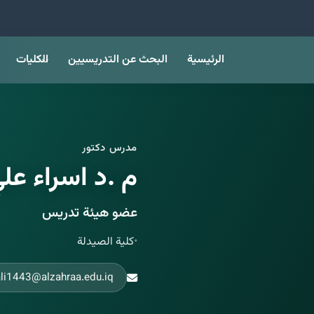
الرئيسية
البحث عن التدريسيين
الكليات
مدرس دكتور
م .د اسراء علي
عضو هيئة تدريس
•
كلية الصيدلة
ali1443@alzahraa.edu.iq