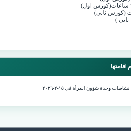
 اقامتها
ت وحدة شؤون المرأة في ١٥-٢-٢٠٢٦