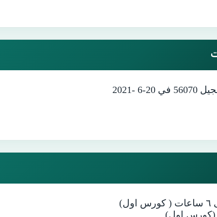
ت
 -2021
ل)