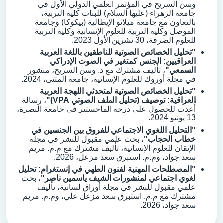
وسن السريح في المؤتمر العلمي الدولي الأول في
جامعة الزهراء (عليها السلام) للبنات كلية التربية،
بالتعاون مع جامعة ميلانو الإيطالية (بيكوكا) وجامعة
الموصل وكلية التربية للعلوم الإنسانية وكلية التربية
للعلوم الصرفة، 30 تشرين الأول 2023.
"تحليل الخصائص الصوتية للناطقين باللغة العربية
العراقيين: الجنس كمتغير في الصوت الإدراكي
السمعي"
، تأليف مشترك مع د. وسن السريح، منشور
في مجلة أوروك للعلوم الإنسانية، جامعة المثنى، 2024.
"تحليل الخصائص الصوتية لمتحدثي اللهجة العربية
العراقية: توصيف (تحليل الملف الصوتي VPA)"
، رسالة
أُعدت للحصول على درجة الماجستير في جامعة البصرة،
13 يونيو 2024.
"التحليل اللغوي الاجتماعي للفروق بين الجنسين في
خطاب الحجاب"
، بحث علمي مقبول للنشر في مجلة
الإتقان للعلوم الإنسانية، تأليف مشترك مع م.م. مريم
سعد جواد، وم.م. استبرق سعد مزعل، 2026
.
"المصطلحات المهنية لفنون الطهي في إنستغرام: تحليل
لغوي اجتماعي لمنشورات الشيف ياسمين ناصر"
، بحث
علمي مقبول للنشر في مجلة أوراق لسانية، تأليف
مشترك مع م.م. استبرق سعد مزعل علي، وم.م. مريم
سعد جواد، 2026
.