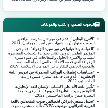
البحوث العلمية والكتب والمؤلفات
"الأنزع البطين"
، قدم في مهرجان مدرسة الرافدين
للبحوث بعنوان (رد الشبهات عن أمير المؤمنين)، 2011.
"العولمة وتداعياتها في نور سيرة الزهراء"
، قدم في
المؤتمر العلمي الدولي الثاني بعنوان (التحديات المعاصرة
للشباب والأسرة: الحلول والمعالجات في ضوء سيرة
الزهراء) الذي قدمه الاتحاد العالمي للمرأة المسلمة
والمجمع العالمي للتقارب بين المذاهب الإسلامية، 2019.
"مساهمات تطبيقات الهواتف المحمولة في تدريس اللغة
الإنجليزية"
، قُدم في جامعة البصرة ضمن دراسة
الماجستير، 2022.
"تأثير اللغة الأم على اكتساب الإنسان للغة الإنجليزية
الثانية من حيث النظرية الطبيعية"
، قدّم في جامعة
البصرة ضمن دراسة الماجستير، 2022.
"تحليل سمعي-إدراكي لخصائص صوت المتحدثين باللغة
العربية العراقيين: توصيف VPA"
، تأليف مشترك مع د.