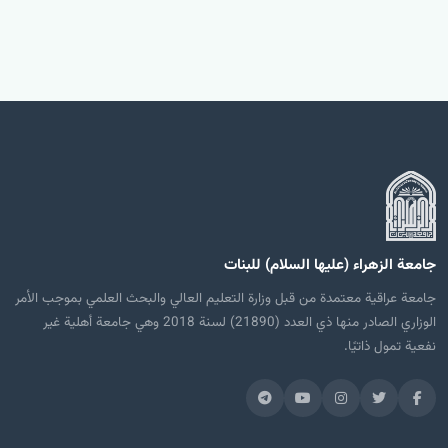
جامعة الزهراء (عليها السلام) للبنات
جامعة عراقية معتمدة من قبل وزارة التعليم العالي والبحث العلمي بموجب الأمر
الوزاري الصادر منها ذي العدد (21890) لسنة 2018 وهي جامعة أهلية غير
نفعية تمول ذاتيًا.