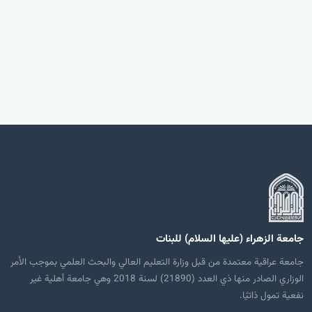
جامعة الزهراء (عليها السلام) للبنات
جامعة عراقية معتمدة من قبل وزارة التعليم العالي والبحث العلمي بموجب الأمر
الوزاري الصادر منها ذي العدد (21890) لسنة 2018 وهي جامعة أهلية غير
نفعية تمول ذاتيًا.