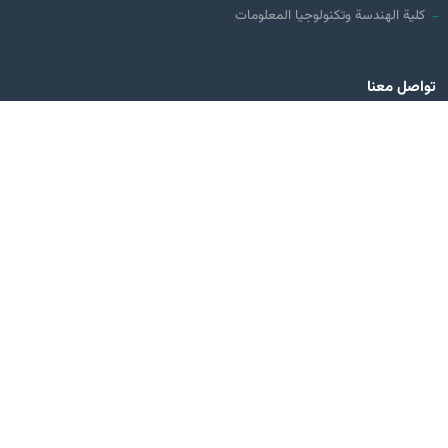
كلية الهندسة وتكنولوجيا المعلومات
تواصل معنا
العراق - كربلاء المقدسة
طريق كربلاء - بغداد ( مقابل عمود 70)
0780 311 0113
0776 131 1011
info@alzahraa.edu.iq
تحميل من
Google Play
2026 جامعة الزهراء (عليها السلام) للبنات © جميع الحقوق محفوظة
|
سياسة الخصوصية
الشروط والأحكام