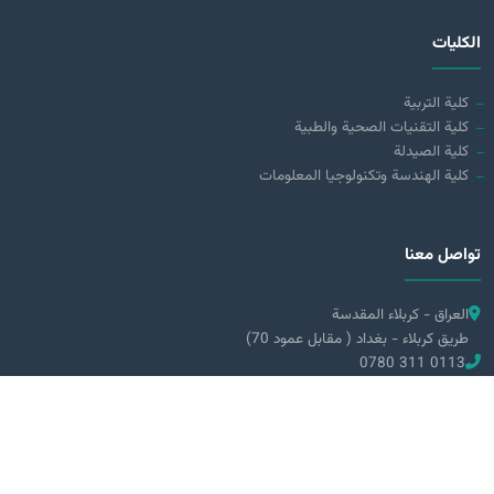
الكليات
كلية التربية
كلية التقنيات الصحية والطبية
كلية الصيدلة
كلية الهندسة وتكنولوجيا المعلومات
تواصل معنا
العراق - كربلاء المقدسة
طريق كربلاء - بغداد ( مقابل عمود 70)
0780 311 0113
0776 131 1011
info@alzahraa.edu.iq
تحميل من
Google Play