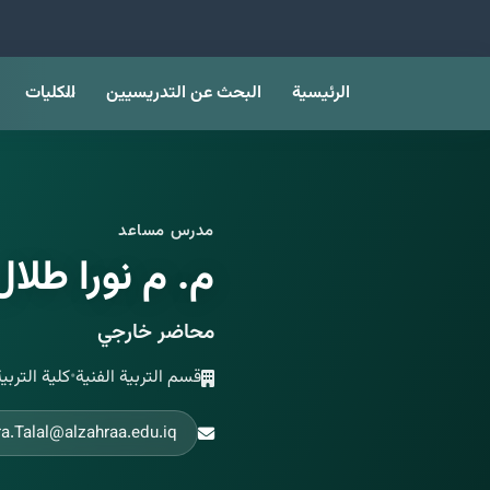
الرئيسية
البحث عن التدريسيين
الكليات
مدرس مساعد
م. م نورا طلا
محاضر خارجي
قسم التربية الفنية
•
كلية التربي
a.Talal@alzahraa.edu.iq