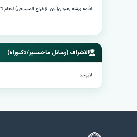
اقامة ورشة بعنوان( فن الإخراج المسرحي) للعام ٢٠٢٦
الاشراف (رسائل ماجستير/دكتوراه)
لايوجد