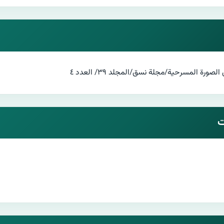
ة المسرحية/مجلة نسق/المجلد ٣٩/ العدد ٤
ت