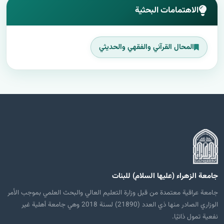
الاهتمامات البحثية
المحال القرآني والفقهي والحديثي
جامعة الزهراء (عليها السلام) للبنات
جامعة عراقية معتمدة من قبل وزارة التعليم العالي والبحث العلمي بموجب الأمر
الوزاري الصادر منها ذي العدد (21890) لسنة 2018 وهي جامعة أهلية غير
نفعية تمول ذاتيًا.