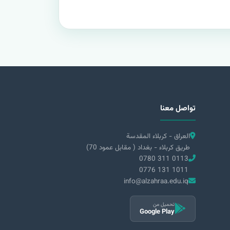
تواصل معنا
العراق - كربلاء المقدسة
طريق كربلاء - بغداد ( مقابل عمود 70)
0780 311 0113
0776 131 1011
info@alzahraa.edu.iq
تحميل من
Google Play