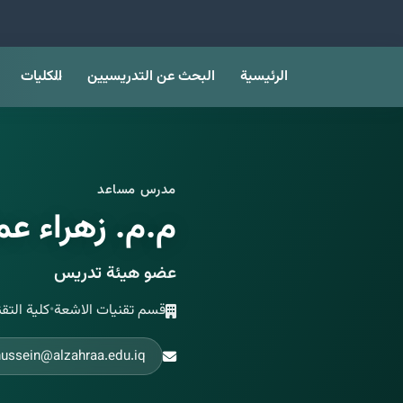
الرئيسية
البحث عن التدريسيين
الكليات
مدرس مساعد
م.م. زهراء ع
عضو هيئة تدريس
قسم تقنيات الاشعة
•
كلية التق
hussein@alzahraa.edu.iq