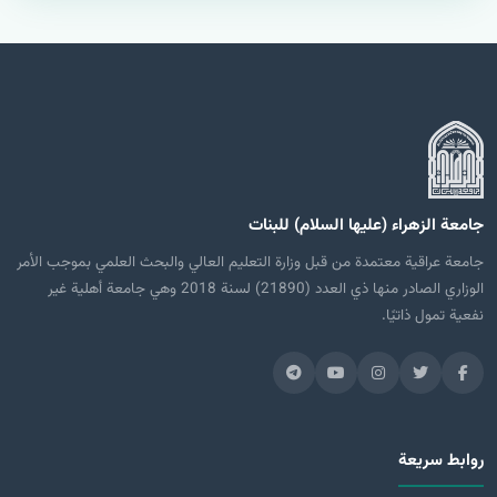
جامعة الزهراء (عليها السلام) للبنات
جامعة عراقية معتمدة من قبل وزارة التعليم العالي والبحث العلمي بموجب الأمر
الوزاري الصادر منها ذي العدد (21890) لسنة 2018 وهي جامعة أهلية غير
نفعية تمول ذاتيًا.
روابط سريعة